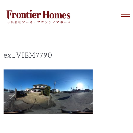
Skip
to
content
ex_VIEM7790