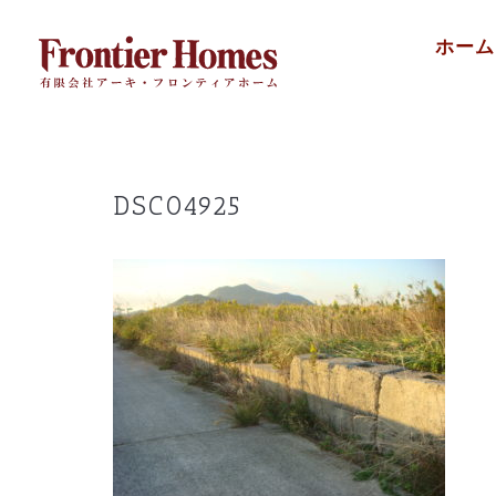
Skip
ホーム
to
content
DSC04925