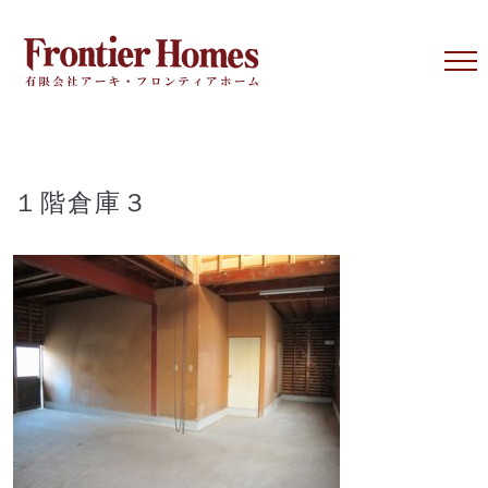
Skip
to
content
１階倉庫３