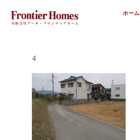
Skip
ホーム
to
content
4