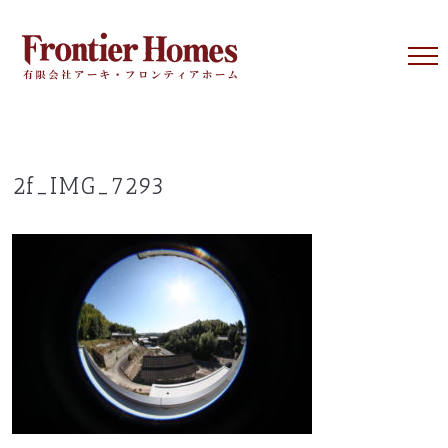
Skip
to
content
2f_IMG_7293