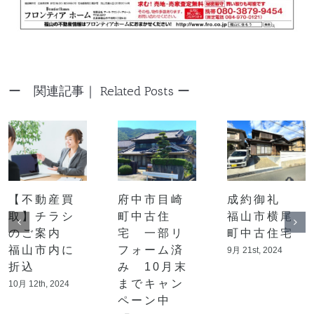
Related Posts
【不動産買
府中市目崎
成約御礼
取】チラシ
町中古住
福山市横尾
のご案内
宅 一部リ
町中古住宅
福山市内に
フォーム済
9月 21st, 2024
折込
み 10月末
までキャン
10月 12th, 2024
ペーン中