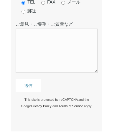
TEL
FAX
メール
郵送
ご意見・ご要望・ご質問など
This site is protected by reCAPTCHA and the
Google
Privacy Policy
and
Terms of Service
apply.