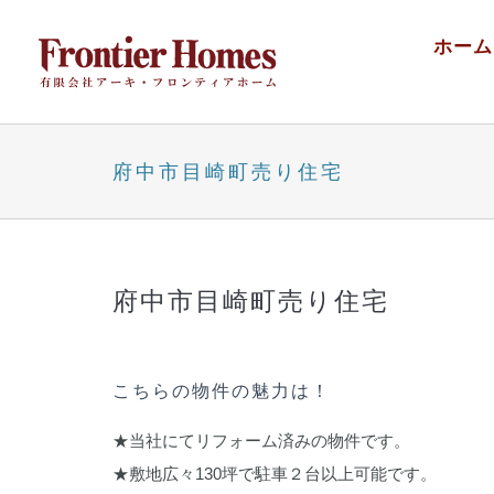
Skip
ホーム
to
content
府中市目崎町売り住宅
府中市目崎町売り住宅
こちらの物件の魅力は！
★当社にてリフォーム済みの物件です。
★敷地広々130坪で駐車２台以上可能です。