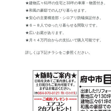
★建物広々61坪の住宅と33坪の車庫・物置付き。
★和風の豪邸でのんびり暮らせます。
★安心の主要構造部・シロアリ防蟻保証付き。
★６～８人でゆったり暮らせる間取りです。
★広いお庭があります。
★月々４万円台からの支払いで購入可能です。
詳しくは下記チラシをご参照ください。