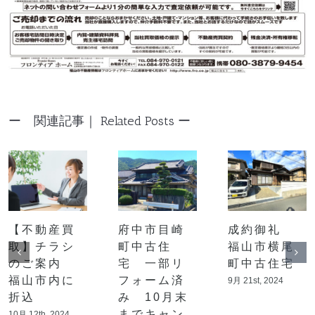
Related Posts
【不動産買
府中市目崎
成約御礼
取】チラシ
町中古住
福山市横尾
のご案内
宅 一部リ
町中古住宅
福山市内に
フォーム済
9月 21st, 2024
折込
み 10月末
までキャン
10月 12th, 2024