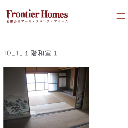
Skip
to
content
10_1_１階和室１