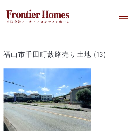
Skip
to
content
福山市千田町藪路売り土地 (13)