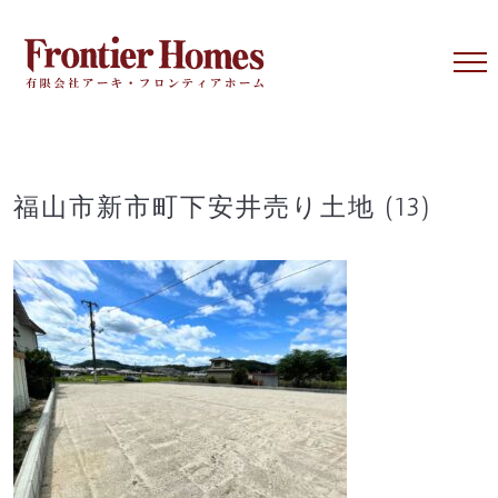
Skip
to
content
福山市新市町下安井売り土地 (13)