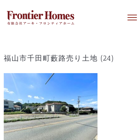
Skip
to
content
福山市千田町藪路売り土地 (24)